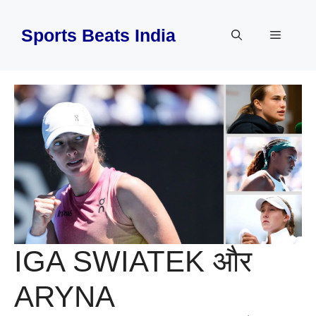
Skip
to
Sports Beats India
Menu
content
IGA SWIATEK और
ARYNA