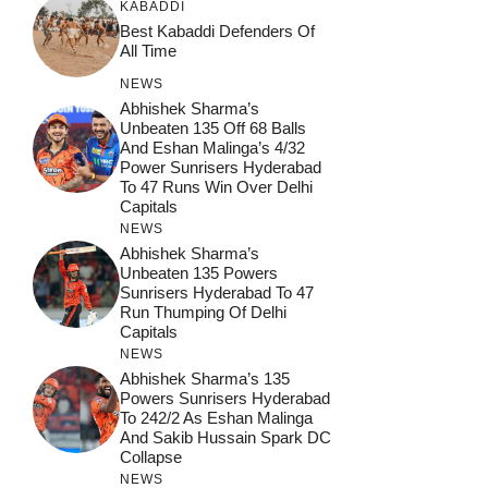
KABADDI
Best Kabaddi Defenders Of
All Time
NEWS
Abhishek Sharma’s
Unbeaten 135 Off 68 Balls
And Eshan Malinga’s 4/32
Power Sunrisers Hyderabad
To 47 Runs Win Over Delhi
Capitals
NEWS
Abhishek Sharma’s
Unbeaten 135 Powers
Sunrisers Hyderabad To 47
Run Thumping Of Delhi
Capitals
NEWS
Abhishek Sharma’s 135
Powers Sunrisers Hyderabad
To 242/2 As Eshan Malinga
And Sakib Hussain Spark DC
Collapse
NEWS